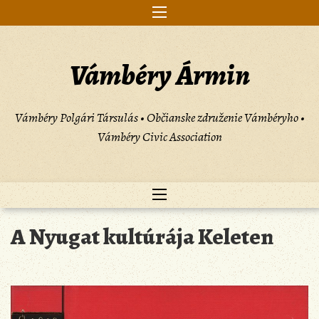
Skip
to
content
Vámbéry Ármin
Vámbéry Polgári Társulás • Občianske združenie Vámbéryho •
Vámbéry Civic Association
A Nyugat kultúrája Keleten