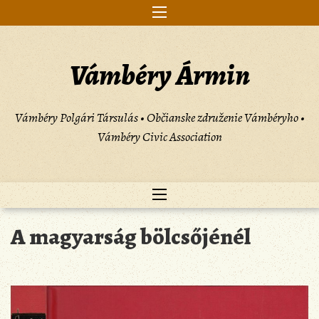
Skip
to
content
Vámbéry Ármin
Vámbéry Polgári Társulás • Občianske združenie Vámbéryho •
Vámbéry Civic Association
A magyarság bölcsőjénél