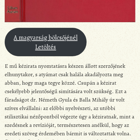
A magyarság bölcsőjénél
Letöltés
E mű kézirata nyomtatásra készen állott szerzőjének
elhunytakor, s atyámat csak halála akadályozta meg
abban, hogy maga tegye közzé. Csupán a kézirat
csekélyebb jelentőségű simítására volt szükség. Ezt a
fáradságot dr. Németh Gyula és Balla Mihály úr volt
szíves elvállalni: az előbbi nyelvészeti, az utóbbi
stilisztikai nézőpontból végezte úgy a kéziratnak, mint a
szedésnek a revízióját, természetesen anélkül, hogy az
eredeti szöveg érdemében bármit is változtattak volna.