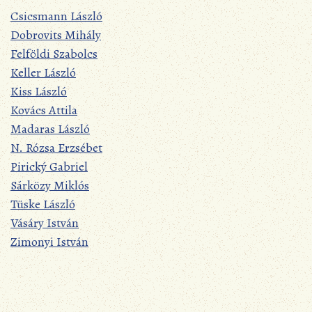
Csicsmann László
Dobrovits Mihály
Felföldi Szabolcs
Keller László
Kiss László
Kovács Attila
Madaras László
N. Rózsa Erzsébet
Pirický Gabriel
Sárközy Miklós
Tüske László
Vásáry István
Zimonyi István