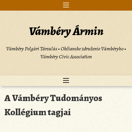
Skip
to
content
Vámbéry Ármin
Vámbéry Polgári Társulás • Občianske združenie Vámbéryho •
Vámbéry Civic Association
A Vámbéry Tudományos
Kollégium tagjai