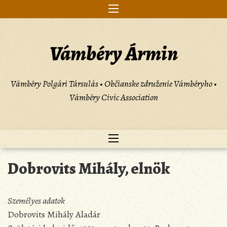
Skip
to
content
Vámbéry Ármin
Vámbéry Polgári Társulás • Občianske združenie Vámbéryho •
Vámbéry Civic Association
Dobrovits Mihály, elnök
Személyes adatok
Dobrovits Mihály Aladár