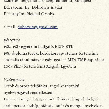
Születési hely, idő: 1963 szeptember 21, Budapest
Édesapám: Dr. Dobrovits Aladár
Édesanyám: Pleidell Orsolya
e-mail:
dobrovits@gmail.com
Képzettség
1982-1987 egyetemi hallgató, ELTE BTK
1987 diploma török, középkori egyetemes történelmi
speciális tanulmányok 1987-1990 az MTA TMB aspiránsa
2005 PhD (történelem) Szegedi Egyetem
Nyelvismeret
Török és orosz felsőfokú, angol középfokú
nyelvvizsgával rendelkezem.
Ismerem még a latin, német, francia, lengyel, bolgár,
arab, perzsa, üzbég, tádzsik, tatár és mongol nyelveket.