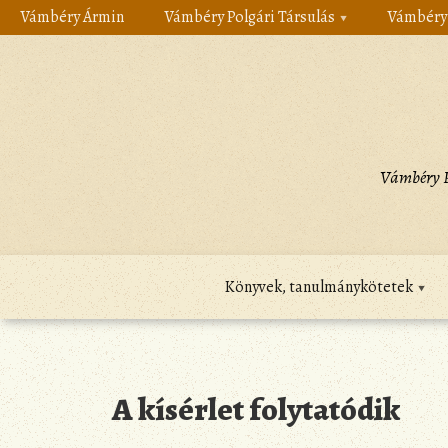
Skip
Vámbéry Ármin
Vámbéry Polgári Társulás
Vámbéry 
to
content
Vámbéry P
Könyvek, tanulmánykötetek
A kísérlet folytatódik