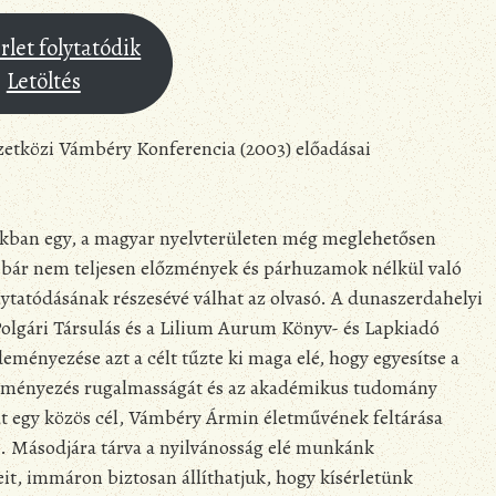
rlet folytatódik
Letöltés
zetközi Vámbéry Konferencia (2003) előadásai
akban egy, a magyar nyelvterületen még meglehetősen
 bár nem teljesen előzmények és párhuzamok nélkül való
olytatódásának részesévé válhat az olvasó. A dunaszerdahelyi
olgári Társulás és a Lilium Aurum Könyv- és Lapkiadó
eményezése azt a célt tűzte ki maga elé, hogy egyesítse a
deményezés rugalmasságát és az akadémikus tudomány
t egy közös cél, Vámbéry Ármin életművének feltárása
. Másodjára tárva a nyilvánosság elé munkánk
t, immáron biztosan állíthatjuk, hogy kísérletünk