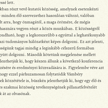
sé lett.
ban részt vevő kutatói közösség, amelynek esetenkénti
e minden élő szervezethez hasonlóan változó, valóban
lt arra, hogy önmagától, a maga örömére, de mégis
hasznára vegyen részt a közös munkában. E közösségről
ondható, hogy a legkorszerűbb s egyúttal a leghatékonyabb
zi tudományos hálózatként képes dolgozni. Ez azt jelenti,
sségünk tagjai mindig a leginkább célszerű formában
gyütt dolgozni. Második kötetünk megjelenése mellett
lenthetjük ki, hogy készen állunk a következő konferencia
ésére és eredményei közreadására is. Figyelembe véve azt
, hogy ezzel párhuzamosan folytatódik Vámbéry
k közzététele is, büszkén jelenthetjük ki, hogy egy élő és
 szakmai közösség tevékenységének pillanatfelvételét
k át az olvasónak.