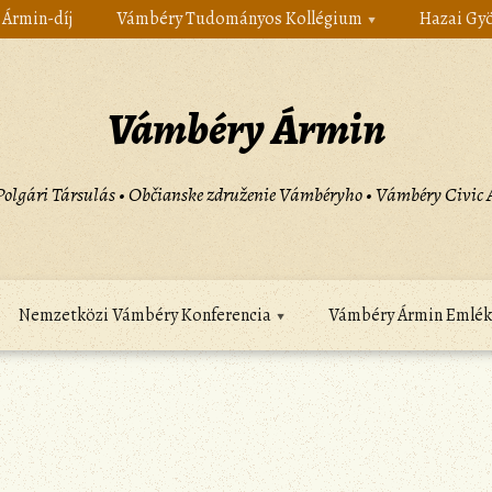
Ármin-díj
Vámbéry Tudományos Kollégium
Hazai Gy
Vámbéry Ármin
olgári Társulás • Občianske združenie Vámbéryho • Vámbéry Civic A
Nemzetközi Vámbéry Konferencia
Vámbéry Ármin Emlék