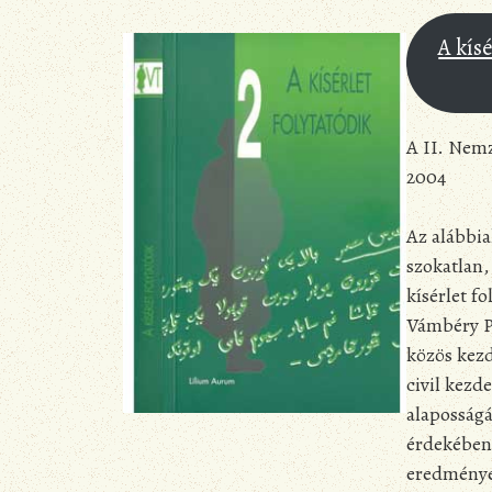
A kísé
A II. Nem
2004
Az alábbi
szokatlan,
kísérlet f
Vámbéry P
közös kezd
civil kez
alaposságá
érdekében
eredményei