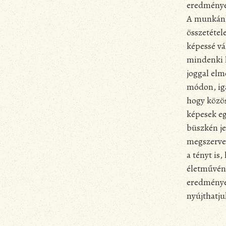
eredményes
A munkánk
összetétel
képessé vá
mindenki 
joggal elm
módon, iga
hogy közö
képesek e
büszkén je
megszervez
a tényt is
életművéne
eredményes
nyújthatju