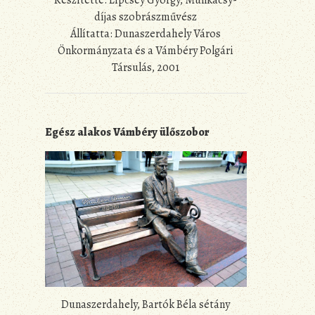
Készítette: Lipcsey György, Munkácsy-
díjas szobrászművész
Állítatta: Dunaszerdahely Város
Önkormányzata és a Vámbéry Polgári
Társulás, 2001
Egész alakos Vámbéry ülőszobor
Dunaszerdahely, Bartók Béla sétány