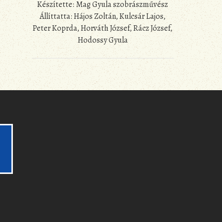
Készítette: Mag Gyula szobrászművész
Állíttatta: Hájos Zoltán, Kulcsár Lajos,
Peter Koprda, Horváth József, Rácz József,
Hodossy Gyula