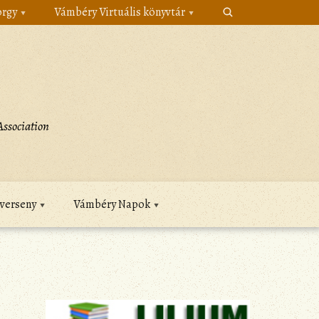
örgy
Vámbéry Virtuális könyvtár
ssociation
verseny
Vámbéry Napok