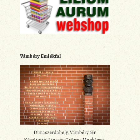
Vámbéry Emlékfal
Dunaszerdahely, Vámbéry tér