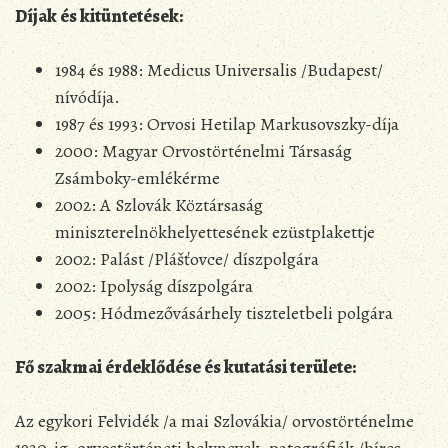
Díjak és kitüntetések:
1984 és 1988: Medicus Universalis /Budapest/
nívódíja.
1987 és 1993: Orvosi Hetilap Markusovszky-díja
2000: Magyar Orvostörténelmi Társaság
Zsámboky-emlékérme
2002: A Szlovák Köztársaság
miniszterelnökhelyettesének ezüstplakettje
2002: Palást /Plášťovce/ díszpolgára
2002: Ipolyság díszpolgára
2005: Hódmezővásárhely tiszteletbeli polgára
Fő szakmai érdeklődése és kutatási területe:
Az egykori Felvidék /a mai Szlovákia/ orvostörténelme