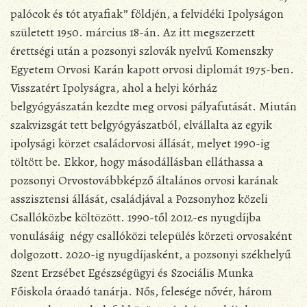
palócok és tót atyafiak” földjén, a felvidéki Ipolyságon
született 1950. március 18-án. Az itt megszerzett
érettségi után a pozsonyi szlovák nyelvű Komenszky
Egyetem Orvosi Karán kapott orvosi diplomát 1975-ben.
Visszatért Ipolyságra, ahol a helyi kórház
belgyógyászatán kezdte meg orvosi pályafutását. Miután
szakvizsgát tett belgyógyászatból, elvállalta az egyik
ipolysági körzet családorvosi állását, melyet 1990-ig
töltött be. Ekkor, hogy másodállásban elláthassa a
pozsonyi Orvostovábbképző általános orvosi karának
asszisztensi állását, családjával a Pozsonyhoz közeli
Csallóközbe költözött. 1990-től 2012-es nyugdíjba
vonulásáig négy csallóközi település körzeti orvosaként
dolgozott. 2020-ig nyugdíjasként, a pozsonyi székhelyű
Szent Erzsébet Egészségügyi és Szociális Munka
Főiskola óraadó tanárja. Nős, felesége nővér, három