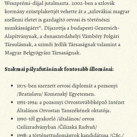
Weszprémi-díjjal jutalmazta. 2002-ben a szlovák
kormány ezüstplakettjét vehette át a „szlovákiai magyar
szellemi életet is gazdagító orvosi és történészi
munkásságáért”. Díjazottja a budapesti Genersich-
Alapítványnak, a dunaszerdahelyi Vámbéry Polgári
Társulásnak, a szimői Jedlik Társaságnak valamint a
Magyar Belgyógyász Társaságnak.
Szakmai pályafutásának fontosabb állomásai:
1975-ben szerzett orvosi diplomát a pozsonyi
/Bratislava/ Komenský Egyetemen.
1991-1994: a pozsonyi Orvostovábbképző Intézet
Általános Orvostan Tanszékének oktatója.
1990-től gyakorló /általános/ orvos
Csilizradványban /Čilizská Radvaň/
1998: a történettudományok kandidátusa /CSc./