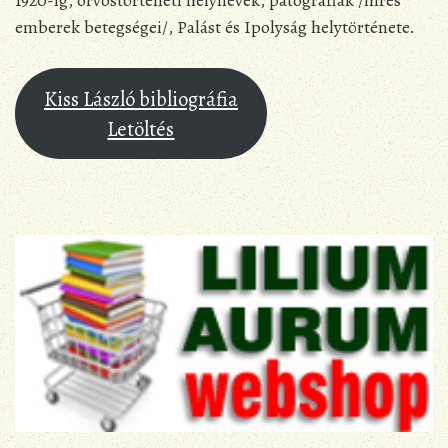
1920-ig, orvostörténeti helynevek, patográfiák /híres
emberek betegségei/, Palást és Ipolyság helytörténete.
Kiss László bibliográfia
Letöltés