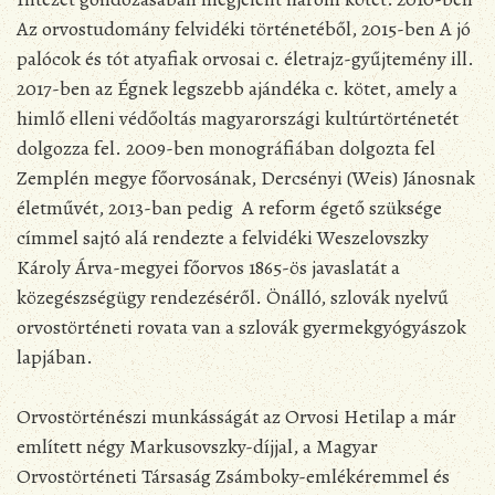
Az orvostudomány felvidéki történetéből, 2015-ben A jó
palócok és tót atyafiak orvosai c. életrajz-gyűjtemény ill.
2017-ben az Égnek legszebb ajándéka c. kötet, amely a
himlő elleni védőoltás magyarországi kultúrtörténetét
dolgozza fel. 2009-ben monográfiában dolgozta fel
Zemplén megye főorvosának, Dercsényi (Weis) Jánosnak
életművét, 2013-ban pedig A reform égető szüksége
címmel sajtó alá rendezte a felvidéki Weszelovszky
Károly Árva-megyei főorvos 1865-ös javaslatát a
közegészségügy rendezéséről. Önálló, szlovák nyelvű
orvostörténeti rovata van a szlovák gyermekgyógyászok
lapjában.
Orvostörténészi munkásságát az Orvosi Hetilap a már
említett négy Markusovszky-díjjal, a Magyar
Orvostörténeti Társaság Zsámboky-emlékéremmel és