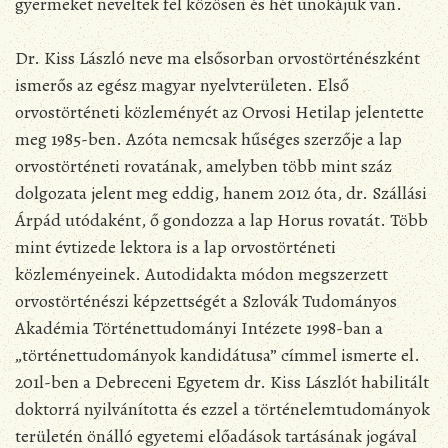
gyermeket neveltek fel közösen és hét unokájuk van.
Dr. Kiss László neve ma elsősorban orvostörténészként
ismerős az egész magyar nyelvterületen. Első
orvostörténeti közleményét az Orvosi Hetilap jelentette
meg 1985-ben. Azóta nemcsak hűséges szerzője a lap
orvostörténeti rovatának, amelyben több mint száz
dolgozata jelent meg eddig, hanem 2012 óta, dr. Szállási
Árpád utódaként, ő gondozza a lap Horus rovatát. Több
mint évtizede lektora is a lap orvostörténeti
közleményeinek. Autodidakta módon megszerzett
orvostörténészi képzettségét a Szlovák Tudományos
Akadémia Történettudományi Intézete 1998-ban a
„történettudományok kandidátusa” címmel ismerte el.
201l-ben a Debreceni Egyetem dr. Kiss Lászlót habilitált
doktorrá nyilvánította és ezzel a történelemtudományok
területén önálló egyetemi előadások tartásának jogával