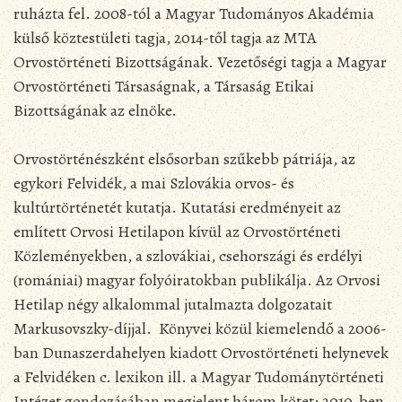
ruházta fel. 2008-tól a Magyar Tudományos Akadémia
külső köztestületi tagja, 2014-től tagja az MTA
Orvostörténeti Bizottságának. Vezetőségi tagja a Magyar
Orvostörténeti Társaságnak, a Társaság Etikai
Bizottságának az elnöke.
Orvostörténészként elsősorban szűkebb pátriája, az
egykori Felvidék, a mai Szlovákia orvos- és
kultúrtörténetét kutatja. Kutatási eredményeit az
említett Orvosi Hetilapon kívül az Orvostörténeti
Közleményekben, a szlovákiai, csehországi és erdélyi
(romániai) magyar folyóiratokban publikálja. Az Orvosi
Hetilap négy alkalommal jutalmazta dolgozatait
Markusovszky-díjjal. Könyvei közül kiemelendő a 2006-
ban Dunaszerdahelyen kiadott Orvostörténeti helynevek
a Felvidéken c. lexikon ill. a Magyar Tudománytörténeti
Intézet gondozásában megjelent három kötet: 2010-ben