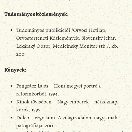
Tudományos közlemények:
Tudományos publikációi /Orvosi Hetilap,
Orvostörténeti Közlemények, Slovenský lekár,
Lekárský Obzor, Medicínsky Monitor stb./: kb.
200
Könyvek:
Pongrácz Lajos – Hont megyei portré a
reformkorból, 1994.
Kínok tövisében – Nagy emberek – hétköznapi
kórok, 1997
Doleo – ergo sum. A világirodalom nagyjainak
patográfiája, 2001.