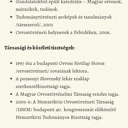
Gondolatokból épült katedrális – Magyar orvosok,
mérnökök, tudósok.
Tudománytörténeti arcképek és tanulmányok
/társszerző/, 2001
Orvostörténeti helynevek a Felvidéken, 2006.
Társasági és közéleti tisztségek:
1997 óta a budapesti Orvosi Hetilap Horus
/orvostörténeti/ rovatának lektora.
A pozsonyi Slovenský lekár szaklap
szerkesztőbizottsági tagja.
A Magyar Orvostörténelmi Társaság rendes tagja.
2005-6: A Nemzetközi Orvostörténeti Társaság
/ISHM/ budapesti 40. kongresszusát előkészítő
Nemzetközi Tudományos Bizottság tagja.