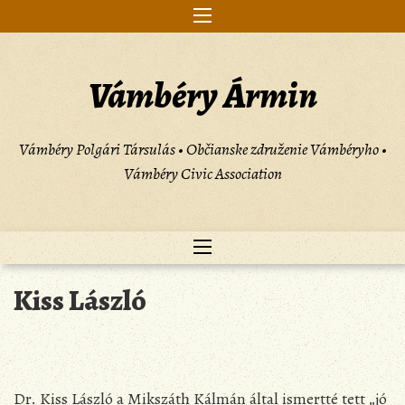
Skip
to
content
Vámbéry Ármin
Vámbéry Polgári Társulás • Občianske združenie Vámbéryho •
Vámbéry Civic Association
Kiss László
Dr. Kiss László a Mikszáth Kálmán által ismertté tett „jó