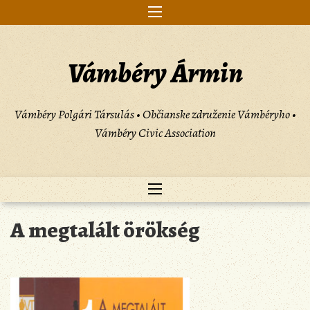
Skip
to
content
Vámbéry Ármin
Vámbéry Polgári Társulás • Občianske združenie Vámbéryho •
Vámbéry Civic Association
A megtalált örökség