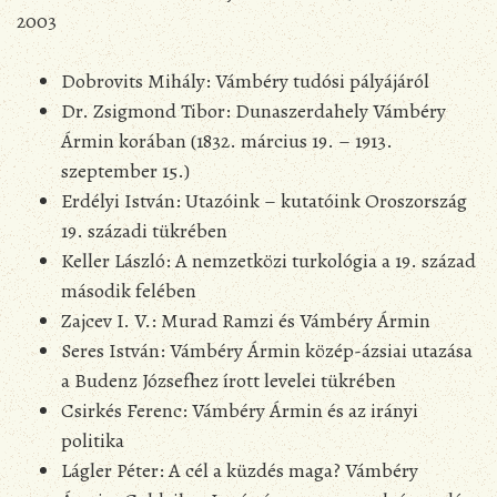
2003
Dobrovits Mihály: Vámbéry tudósi pályájáról
Dr. Zsigmond Tibor: Dunaszerdahely Vámbéry
Ármin korában (1832. március 19. – 1913.
szeptember 15.)
Erdélyi István: Utazóink – kutatóink Oroszország
19. századi tükrében
Keller László: A nemzetközi turkológia a 19. század
második felében
Zajcev I. V.: Murad Ramzi és Vámbéry Ármin
Seres István: Vámbéry Ármin közép-ázsiai utazása
a Budenz Józsefhez írott levelei tükrében
Csirkés Ferenc: Vámbéry Ármin és az irányi
politika
Lágler Péter: A cél a küzdés maga? Vámbéry