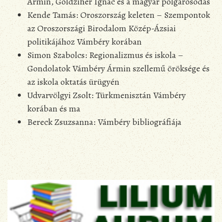
Ármin, Goldziher Ignác és a magyar polgárosodás
Kende Tamás: Oroszország keleten – Szempontok
az Oroszországi Birodalom Közép-Ázsiai
politikájához Vámbéry korában
Simon Szabolcs: Regionalizmus és iskola –
Gondolatok Vámbéry Ármin szellemű öröksége és
az iskola oktatás ürügyén
Udvarvölgyi Zsolt: Türkmenisztán Vámbéry
korában és ma
Bereck Zsuzsanna: Vámbéry bibliográfiája